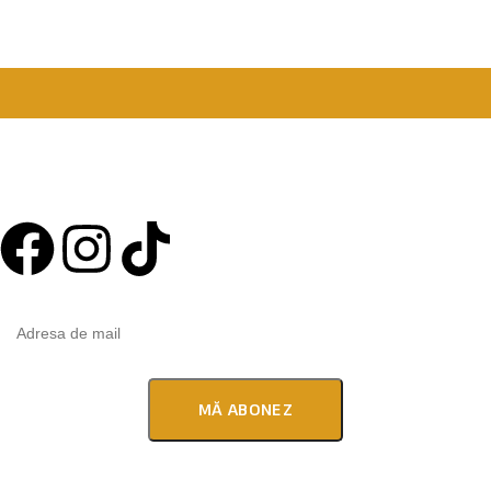
E-mail
office@redeko.ro
Telefon
+40 727 858 333
Abonează-te la newsletter
© 2025 Redeko. Toate drepturile rezervate. Powered by
Emiral.