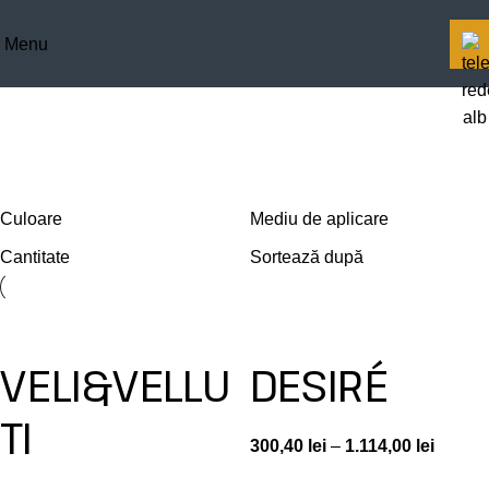
Menu
Prima pagină
Scule de lucru produs
Gletieră plastic
Gletieră plastic
Culoare
Mediu de aplicare
Cantitate
Sortează după
VELI&VELLU
DESIRÉ
TI
300,40
lei
–
1.114,00
lei