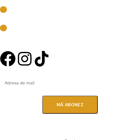
Aleea Capidava, nr. 40-42, sector 2, Bucureşti
E-mail
office@redeko.ro
Telefon
+40 727 858 333
Abonează-te la newsletter
© 2025 Redeko. Toate drepturile rezervate. Powered by
Emiral.