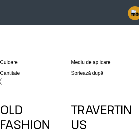
Prima pagină
Stil produs
Natural
Natural
Culoare
Mediu de aplicare
Cantitate
Sortează după
OLD
TRAVERTIN
FASHION
US