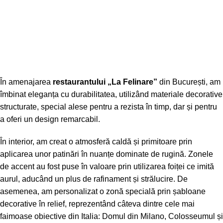
Restaurant La Felinare,
București
În amenajarea
restaurantului „La Felinare”
din București, am
îmbinat eleganța cu durabilitatea, utilizând materiale decorative
structurate, special alese pentru a rezista în timp, dar și pentru
a oferi un design remarcabil.
În interior, am creat o atmosferă caldă și primitoare prin
aplicarea unor patinări în nuanțe dominate de rugină. Zonele
de accent au fost puse în valoare prin utilizarea foiței ce imită
aurul, aducând un plus de rafinament și strălucire. De
asemenea, am personalizat o zonă specială prin șabloane
decorative în relief, reprezentând câteva dintre cele mai
faimoase obiective din Italia: Domul din Milano, Colosseumul și